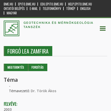
BME.HU
EPITO.BME.HU
EDU.EPITO.BME.HU
HELP.EPITO.BME.HU
OKTATÓI BELÉPÉS
E-MAIL
TELEFONKÖNYV
TÉRKÉP
ENGLISH
MAGYAR
GEOTECHNIKA ÉS MÉRNÖKGEOLÓGIA
TANSZÉK
FORGÓ LEA ZAMFIRA
Elsődleges fülek
MEGTEKINTÉS
(AKTÍV
FORDÍTÁS
FÜL)
Téma
-
Témavezető:
Dr. Török Ákos
FELVÉVE:
2003