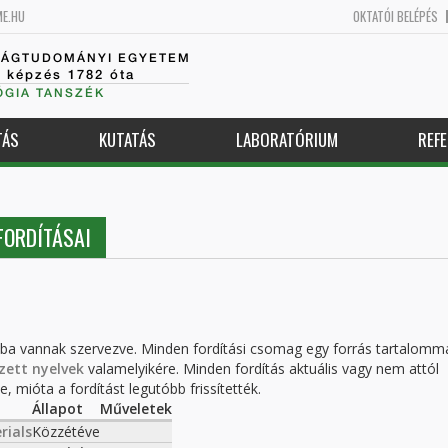
ME.HU
OKTATÓI BELÉPÉS
SÁGTUDOMÁNYI EGYETEM
k képzés 1782 óta
GIA TANSZÉK
TÁS
KUTATÁS
LABORATÓRIUM
REFE
FORDÍTÁSAI
kba vannak szervezve. Minden fordítási csomag egy forrás tartalomm
zett nyelvek
valamelyikére. Minden fordítás aktuális vagy nem attól
, mióta a fordítást legutóbb frissítették.
Állapot
Műveletek
rials
Közzétéve