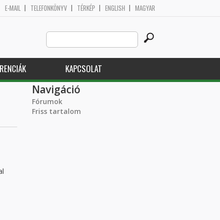
E-MAIL
TELEFONKÖNYV
TÉRKÉP
ENGLISH
MAGYAR
Search
Keresés űrlap
this
site
RENCIÁK
KAPCSOLAT
Navigáció
Fórumok
Friss tartalom
al