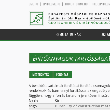
BME.HU
EPITO.BME.HU
EDU.EPITO.BME.HU
HELP.EPITO.B
BUDAPESTI MŰSZAKI ÉS GAZDA
Építőmérnöki Kar - építőmérnö
GEOTECHNIKA ÉS MÉRNÖKGEOLÓ
BEMUTATKOZÁS
OKTA
ÉPÍTŐANYAGOK TARTÓSSÁGA
Elsődleges fülek
MEGTEKINTÉS
FORDÍTÁS
(AKTÍV
FÜL)
A beküldött tartalmak fordításai fordítás csomago
rendelkezik és bármennyi fordítással az
engedélye
függően, hogy a forrás tartalom jelentősen frissült-e
Nyelv
Cím
angol
Durability of construction mate