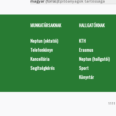
magyar
(forrás)
Építőanyagok tartóssága
MUNKATÁRSAKNAK
HALLGATÓKNAK
Neptun (oktatói)
KTH
Telefonkönyv
Erasmus
Kancellária
Neptun (hallgatói)
Segítségkérés
Sport
Könyvtár
1111