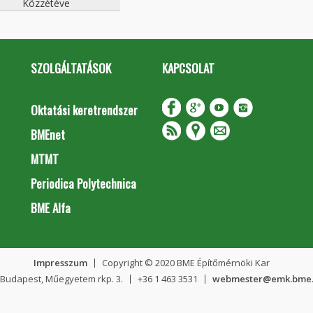
Közzétéve
SZOLGÁLTATÁSOK
KAPCSOLAT
Oktatási keretrendszer
BMEnet
MTMT
Periodica Polytechnica
BME Alfa
Impresszum
Copyright © 2020 BME Építőmérnöki Kar
 Budapest, Műegyetem rkp. 3.
+36 1 463 3531
webmester@emk.bme