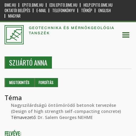
BME.HU
EPITO.BME.HU
EDU.EPITO.BME.HU
HELP.EPITO.BME.HU
OKTATÓI BELÉPÉS
E-MAIL
TELEFONKÖNYV
TÉRKÉP
ENGLISH
MAGYAR
GEOTECHNIKA ÉS MÉRNÖKGEOLÓGIA
TANSZÉK
SZIJÁRTÓ ANNA
Elsődleges fülek
MEGTEKINTÉS
(AKTÍV
FORDÍTÁS
FÜL)
Téma
Nagyszilárdságú öntömörödő betonok tervezése
(Design of high strength self-compacting concrete)
Témavezető:
Dr. Salem Georges NEHME
FELVÉVE: