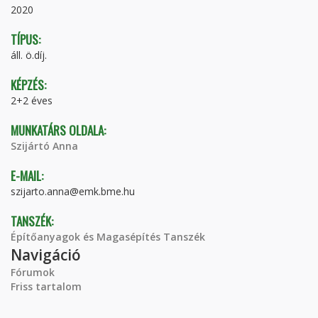
2020
TÍPUS:
áll. ö.díj.
KÉPZÉS:
2+2 éves
MUNKATÁRS OLDALA:
Szijártó Anna
E-MAIL:
szijarto.anna@emk.bme.hu
TANSZÉK:
Építőanyagok és Magasépítés Tanszék
Navigáció
Fórumok
Friss tartalom