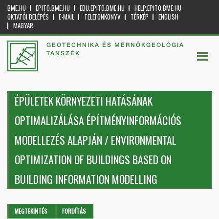
BME.HU
EPITO.BME.HU
EDU.EPITO.BME.HU
HELP.EPITO.BME.HU
OKTATÓI BELÉPÉS
E-MAIL
TELEFONKÖNYV
TÉRKÉP
ENGLISH
MAGYAR
GEOTECHNIKA ÉS MÉRNÖKGEOLÓGIA
TANSZÉK
ÉPÜLETEK KÖRNYEZETI HATÁSÁNAK
OPTIMALIZÁLÁSA ÉPÍTMÉNYINFORMÁCIÓS
MODELLEZÉS ALAPJÁN / ENVIRONMENTAL
OPTIMIZATION OF BUILDINGS BASED ON
BUILDING INFORMATION MODELLING
Elsődleges fülek
MEGTEKINTÉS
(AKTÍV
FORDÍTÁS