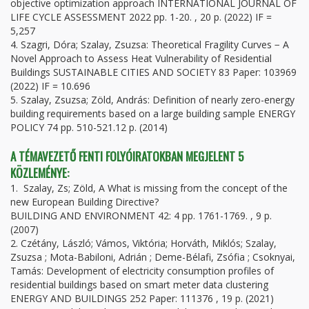
objective optimization approach INTERNATIONAL JOURNAL OF
LIFE CYCLE ASSESSMENT 2022 pp. 1-20. , 20 p. (2022) IF =
5,257
4. Szagri, Dóra; Szalay, Zsuzsa: Theoretical Fragility Curves − A
Novel Approach to Assess Heat Vulnerability of Residential
Buildings SUSTAINABLE CITIES AND SOCIETY 83 Paper: 103969
(2022) IF = 10.696
5. Szalay, Zsuzsa; Zöld, András: Definition of nearly zero-energy
building requirements based on a large building sample ENERGY
POLICY 74 pp. 510-521.12 p. (2014)
A TÉMAVEZETŐ FENTI FOLYÓIRATOKBAN MEGJELENT 5
KÖZLEMÉNYE:
1. Szalay, Zs; Zöld, A What is missing from the concept of the
new European Building Directive?
BUILDING AND ENVIRONMENT 42: 4 pp. 1761-1769. , 9 p.
(2007)
2. Czétány, László; Vámos, Viktória; Horváth, Miklós; Szalay,
Zsuzsa ; Mota-Babiloni, Adrián ; Deme-Bélafi, Zsófia ; Csoknyai,
Tamás: Development of electricity consumption profiles of
residential buildings based on smart meter data clustering
ENERGY AND BUILDINGS 252 Paper: 111376 , 19 p. (2021)