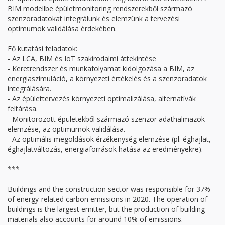
BIM modellbe épületmonitoring rendszerekből származó
szenzoradatokat integrálunk és elemzünk a tervezési
optimumok validálása érdekében.
Fő kutatási feladatok:
- Az LCA, BIM és IoT szakirodalmi áttekintése
- Keretrendszer és munkafolyamat kidolgozása a BIM, az
energiaszimuláció, a környezeti értékelés és a szenzoradatok
integrálására.
- Az épülettervezés környezeti optimalizálása, alternatívák
feltárása.
- Monitorozott épületekből származó szenzor adathalmazok
elemzése, az optimumok validálása.
- Az optimális megoldások érzékenység elemzése (pl. éghajlat,
éghajlatváltozás, energiaforrások hatása az eredményekre).
***
Buildings and the construction sector was responsible for 37%
of energy-related carbon emissions in 2020. The operation of
buildings is the largest emitter, but the production of building
materials also accounts for around 10% of emissions.