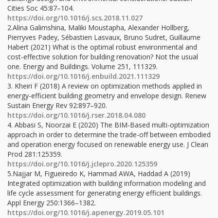
Cities Soc 45:87–104.
https://doi.org/10.1016/j.scs.2018.11.027
2.Alina Galimshina, Maliki Moustapha, Alexander Hollberg,
Pierryves Padey, Sébastien Lasvaux, Bruno Sudret, Guillaume
Habert (2021) What is the optimal robust environmental and
cost-effective solution for building renovation? Not the usual
one. Energy and Buildings. Volume 251, 111329.
https://doi.org/10.1016/j.enbuild.2021.111329
3. Kheiri F (2018) A review on optimization methods applied in
energy-efficient building geometry and envelope design. Renew
Sustain Energy Rev 92:897–920.
https://doi.org/10.1016/j.rser.2018.04.080
4. Abbasi S, Noorzai E (2020) The BIM-Based multi-optimization
approach in order to determine the trade-off between embodied
and operation energy focused on renewable energy use. J Clean
Prod 281:125359.
https://doi.org/10.1016/j.jclepro.2020.125359
5.Najjar M, Figueiredo K, Hammad AWA, Haddad A (2019)
Integrated optimization with building information modeling and
life cycle assessment for generating energy efficient buildings.
Appl Energy 250:1366–1382.
https://doi.org/10.1016/j.apenergy.2019.05.101