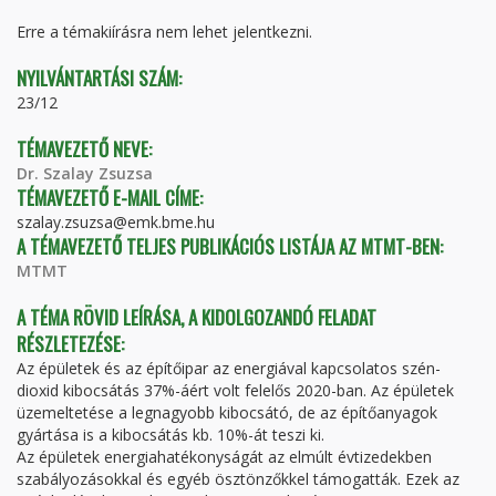
FÜL)
Erre a témakiírásra nem lehet jelentkezni.
NYILVÁNTARTÁSI SZÁM:
23/12
TÉMAVEZETŐ NEVE:
Dr. Szalay Zsuzsa
TÉMAVEZETŐ E-MAIL CÍME:
szalay.zsuzsa@emk.bme.hu
A TÉMAVEZETŐ TELJES PUBLIKÁCIÓS LISTÁJA AZ MTMT-BEN:
MTMT
A TÉMA RÖVID LEÍRÁSA, A KIDOLGOZANDÓ FELADAT
RÉSZLETEZÉSE:
Az épületek és az építőipar az energiával kapcsolatos szén-
dioxid kibocsátás 37%-áért volt felelős 2020-ban. Az épületek
üzemeltetése a legnagyobb kibocsátó, de az építőanyagok
gyártása is a kibocsátás kb. 10%-át teszi ki.
Az épületek energiahatékonyságát az elmúlt évtizedekben
szabályozásokkal és egyéb ösztönzőkkel támogatták. Ezek az