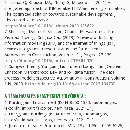
6. Tushar Q, Bhuiyan MA, Zhang G, Maqsood T (2021) An
integrated approach of BIM-enabled LCA and energy simulation:
The optimized solution towards sustainable development. J
Clean Prod 289:125622.
https://doi.org/10.1016/j.jclepro.2020.125622
7. Shu Tang, Dennis R. Shelden, Charles M. Eastman a, Pardis
Pishdad-Bozorgi, Xinghua Gao (2019): A review of building
information modeling (BIM) and the internet of things (IoT)
devices integration: Present status and future trends.
Automation in Construction, Volume 101, Pages 127-139.
https://doi.org/10.1016/j.autcon.2019.01.020
8. Xiongwei Huang, Yongping Liu, Lizhen Huang, Erling Onstein,
Christoph Merschbrock: BIM and IoT data fusion: The data
process model perspective. Automation in Construction, Volume
149, 2023.
https://doi.org/10.1016/j.autcon.2023.104792
A TÉMA HAZAI ÉS NEMZETKÖZI FOLYÓIRATAI:
1. Building and Environment (ISSN: 0360-1323, tudományos,
lektorált, impakt faktoros, nem hazai, 2021 D1)
2. Energy and Buildings (ISSN: 0378-7788, tudományos,
lektorált, impakt faktoros, nem hazai, 2021 D1)
3. Journal of Cleaner Production (ISSN: 1879-1786 | 0959-6526,