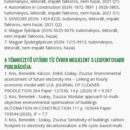
tudományos, lektorált, impakt faktoros, nem hazai, 2021 Q1)
4. Automation in Construction (ISSN: 1872-7891 | 0926-5805,
tudományos, lektorált, impakt faktoros, nem hazai, 2021 D1)
5. SENSORS (ISSN: 1424-8220, tudományos, lektorált, impakt
faktoros, nem hazai, 2021 Q2)
6. Magyar Építőipar (ISSN: 0025-0074, tudományos, lektorált,
nem impakt faktoros, hazai)
7. Magyar Épületgépészet (ISSN: 1215-9913, tudományos,
lektorált, nem impakt faktoros, hazai)
A TÉMAVEZETŐ UTÓBBI TÍZ ÉVBEN MEGJELENT 5 LEGFONTOSABB
PUBLIKÁCIÓJA:
1. Kiss, Benedek; Kácsor, Enikő; Szalay, Zsuzsa: Environmental
assessment of future electricity mix – Linking an hourly
economic model with LCA. JOURNAL OF CLEANER
PRODUCTION 264 Paper: 121536, 14 p. (2020) IF = 9.297
2. Kiss, Benedek ; Szalay, Zsuzsa: Modular approach to multi-
objective environmental optimization of buildings
AUTOMATION IN CONSTRUCTION 111 p. 103044 Paper:
103044 (2020), IF = 7.7
3. Kiss, Benedek ; Szalay, Zsuzsa: Sensitivity of buildings’ carbon
footprint to electricity decarbonization: a life cycle–based multi-