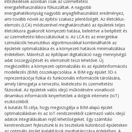
intézkedések azonban csak az üzemeltetési
energiafelhasználásra fókuszáltak. A nagyobb
energiahatékonyság nagyobb anyagfelhasználást eredményez,
ami tovább növeli az építési szakasz jelentőségét. Az életciklus-
elemzés (LCA) módszerével meghatározható az épületek teljes
életciklusra gyakorolt környezeti hatása, beleértve a beépített és
az üzemeltetési kibocsátásokat is. Az LCA és az energetikai
szimulációk heurisztikus algoritmusokkal kombinálhatók az
épületek optimalizálása és a környezeti hatások minimalizálása
érdekében. Másrészt az építőipari digitalizáció nagy mennyiségű
adat összegyűjtését és elemzését teszi lehetővé. Új
megközelítés a környezeti optimalizálás és az épületinformációs
modellezés (BIM) összekapcsolása. A BIM egy épület 3D-s
reprezentációja fizikai és funkcionális információk tárolására,
amely támogatja a tervezési, kivitelezési és üzemeltetési
fázisokat. Az épületek valós idejű működésére vonatkozó
dinamikus információk kinyerhetőek a dolgok internete (IoT)
eszközökből.
A kutatás fő célja, hogy megvizsgálja a BIM-alapú épület
optimalizálásban és az IoT-rendszerekből származó valós idejű
adatok integrálásában rejlő lehetőségeket. Egy számítási
keretrendszert fejlesztünk ki és tesztelünk különböző épületeken
az optimális épület kialakítások meghatározása érdekében. A