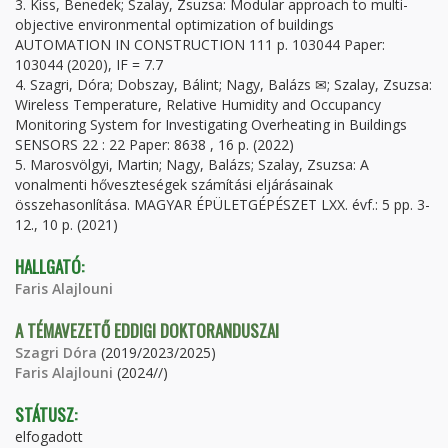
3. Kiss, Benedek; Szalay, Zsuzsa: Modular approach to multi-
objective environmental optimization of buildings
AUTOMATION IN CONSTRUCTION 111 p. 103044 Paper:
103044 (2020), IF = 7.7
4. Szagri, Dóra; Dobszay, Bálint; Nagy, Balázs ✉; Szalay, Zsuzsa:
Wireless Temperature, Relative Humidity and Occupancy
Monitoring System for Investigating Overheating in Buildings
SENSORS 22 : 22 Paper: 8638 , 16 p. (2022)
5. Marosvölgyi, Martin; Nagy, Balázs; Szalay, Zsuzsa: A
vonalmenti hőveszteségek számítási eljárásainak
összehasonlítása. MAGYAR ÉPÜLETGÉPÉSZET LXX. évf.: 5 pp. 3-
12., 10 p. (2021)
HALLGATÓ:
Faris Alajlouni
A TÉMAVEZETŐ EDDIGI DOKTORANDUSZAI
Szagri Dóra
(2019/2023/2025)
Faris Alajlouni
(2024//)
STÁTUSZ:
elfogadott