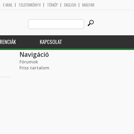
E-MAIL
TELEFONKÖNYV
TÉRKÉP
ENGLISH
MAGYAR
Search
Keresés űrlap
this
site
RENCIÁK
KAPCSOLAT
Navigáció
Fórumok
Friss tartalom