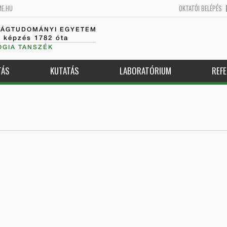
ME.HU
OKTATÓI BELÉPÉS
SÁGTUDOMÁNYI EGYETEM
k képzés 1782 óta
GIA TANSZÉK
TÁS
KUTATÁS
LABORATÓRIUM
REFE