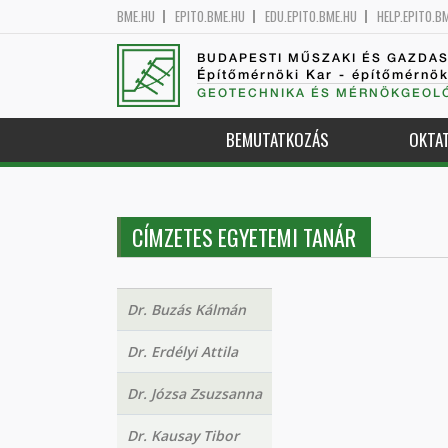
BME.HU
EPITO.BME.HU
EDU.EPITO.BME.HU
HELP.EPITO.B
BUDAPESTI MŰSZAKI ÉS GAZDA
Építőmérnöki Kar - építőmérnö
GEOTECHNIKA ÉS MÉRNÖKGEOLÓ
BEMUTATKOZÁS
OKTA
CÍMZETES EGYETEMI TANÁR
Dr. Buzás Kálmán
Dr. Erdélyi Attila
Dr. Józsa Zsuzsanna
Dr. Kausay Tibor