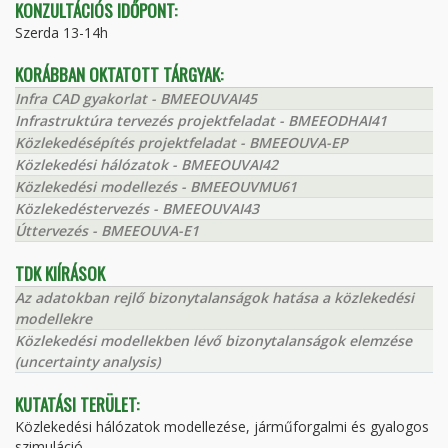
KONZULTÁCIÓS IDŐPONT:
Szerda 13-14h
KORÁBBAN OKTATOTT TÁRGYAK:
Infra CAD gyakorlat - BMEEOUVAI45
Infrastruktúra tervezés projektfeladat - BMEEODHAI41
Közlekedésépítés projektfeladat - BMEEOUVA-EP
Közlekedési hálózatok - BMEEOUVAI42
Közlekedési modellezés - BMEEOUVMU61
Közlekedéstervezés - BMEEOUVAI43
Úttervezés - BMEEOUVA-E1
TDK KIÍRÁSOK
Az adatokban rejlő bizonytalanságok hatása a közlekedési
modellekre
Közlekedési modellekben lévő bizonytalanságok elemzése
(uncertainty analysis)
KUTATÁSI TERÜLET:
Közlekedési hálózatok modellezése, járműforgalmi és gyalogos
szimuláció