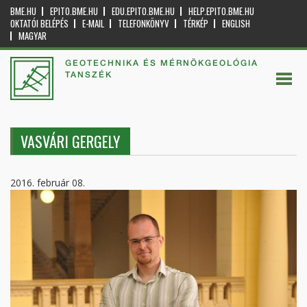
BME.HU
EPITO.BME.HU
EDU.EPITO.BME.HU
HELP.EPITO.BME.HU
OKTATÓI BELÉPÉS
E-MAIL
TELEFONKÖNYV
TÉRKÉP
ENGLISH
MAGYAR
GEOTECHNIKA ÉS MÉRNÖKGEOLÓGIA
TANSZÉK
VASVÁRI GERGELY
2016. február 08.