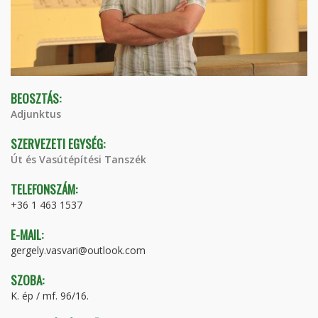
BEOSZTÁS:
Adjunktus
SZERVEZETI EGYSÉG:
Út és Vasútépítési Tanszék
TELEFONSZÁM:
+36 1 463 1537
E-MAIL:
gergely.vasvari@outlook.com
SZOBA:
K. ép / mf. 96/16.