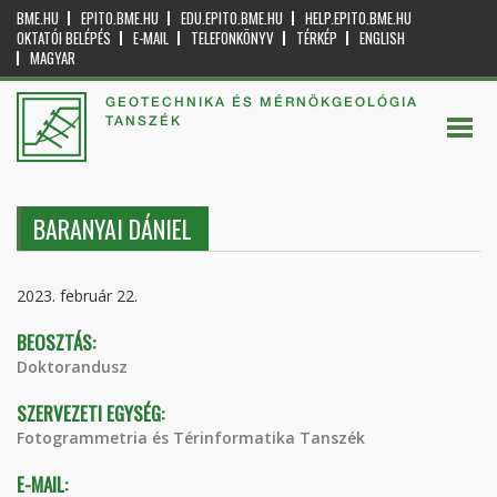
BME.HU
EPITO.BME.HU
EDU.EPITO.BME.HU
HELP.EPITO.BME.HU
OKTATÓI BELÉPÉS
E-MAIL
TELEFONKÖNYV
TÉRKÉP
ENGLISH
MAGYAR
GEOTECHNIKA ÉS MÉRNÖKGEOLÓGIA
TANSZÉK
BARANYAI DÁNIEL
2023. február 22.
BEOSZTÁS:
Doktorandusz
SZERVEZETI EGYSÉG:
Fotogrammetria és Térinformatika Tanszék
E-MAIL: