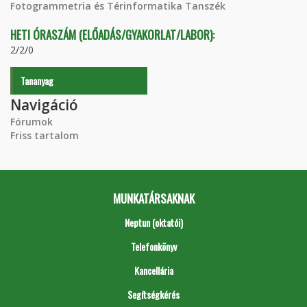
Fotogrammetria és Térinformatika Tanszék
HETI ÓRASZÁM (ELŐADÁS/GYAKORLAT/LABOR):
2/2/0
Tananyag
Navigáció
Fórumok
Friss tartalom
MUNKATÁRSAKNAK
Neptun (oktatói)
Telefonkönyv
Kancellária
Segítségkérés