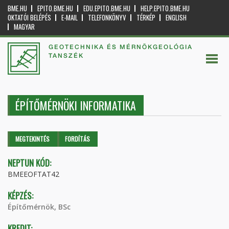
BME.HU
EPITO.BME.HU
EDU.EPITO.BME.HU
HELP.EPITO.BME.HU
OKTATÓI BELÉPÉS
E-MAIL
TELEFONKÖNYV
TÉRKÉP
ENGLISH
MAGYAR
GEOTECHNIKA ÉS MÉRNÖKGEOLÓGIA
TANSZÉK
ÉPÍTŐMÉRNÖKI INFORMATIKA
Elsődleges fülek
MEGTEKINTÉS
(AKTÍV
FORDÍTÁS
FÜL)
NEPTUN KÓD:
BMEEOFTAT42
KÉPZÉS:
Építőmérnök, BSc
KREDIT: