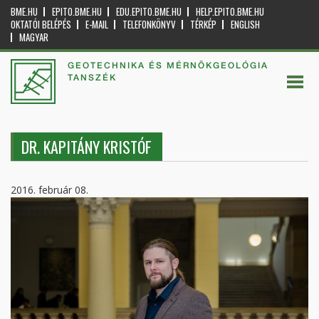
BME.HU
EPITO.BME.HU
EDU.EPITO.BME.HU
HELP.EPITO.BME.HU
OKTATÓI BELÉPÉS
E-MAIL
TELEFONKÖNYV
TÉRKÉP
ENGLISH
MAGYAR
GEOTECHNIKA ÉS MÉRNÖKGEOLÓGIA
TANSZÉK
DR. KAPITÁNY KRISTÓF
2016. február 08.