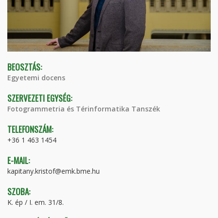
BEOSZTÁS:
Egyetemi docens
SZERVEZETI EGYSÉG:
Fotogrammetria és Térinformatika Tanszék
TELEFONSZÁM:
+36 1 463 1454
E-MAIL:
kapitany.kristof@emk.bme.hu
SZOBA:
K. ép / I. em. 31/8.