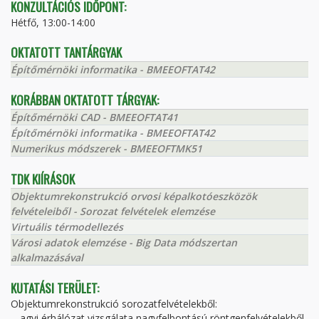
KONZULTÁCIÓS IDŐPONT:
Hétfő, 13:00-14:00
OKTATOTT TANTÁRGYAK
Építőmérnöki informatika - BMEEOFTAT42
KORÁBBAN OKTATOTT TÁRGYAK:
Építőmérnöki CAD - BMEEOFTAT41
Építőmérnöki informatika - BMEEOFTAT42
Numerikus módszerek - BMEEOFTMK51
TDK KIÍRÁSOK
Objektumrekonstrukció orvosi képalkotóeszközök
felvételeiből - Sorozat felvételek elemzése
Virtuális térmodellezés
Városi adatok elemzése - Big Data módszertan
alkalmazásával
KUTATÁSI TERÜLET:
Objektumrekonstrukció sorozatfelvételekből:
- agyi érhálózat vizsgálata nagyfelbontású röntgenfelvételekből